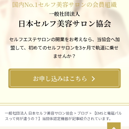
国内No.1セルフ美容サロンの会員組織
一般社団法人
日本セルフ美容サロン協会
セルフエステサロンの開業をお考えなら、
当協会へ加
盟して、初めてのセルフサロンを3ヶ月で軌道に乗せ
ませんか？
お申し込みはこちら

一般社団法人 日本セルフ美容サロン協会
>
ブログ
>
【EMSと電磁パル
スって何が違うの？】当団体認定機器が記事紹介されています。
