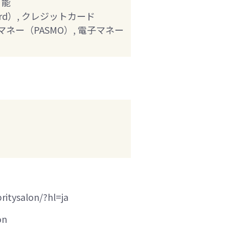
可能
ard）, クレジットカード
 電子マネー（PASMO）, 電子マネー
itysalon/?hl=ja
on