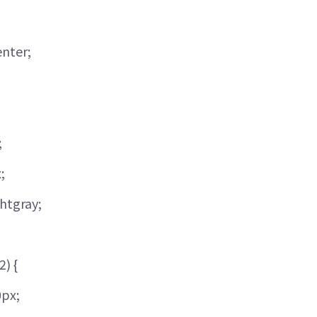
enter;
;
;
ghtgray;
2) {
0px;