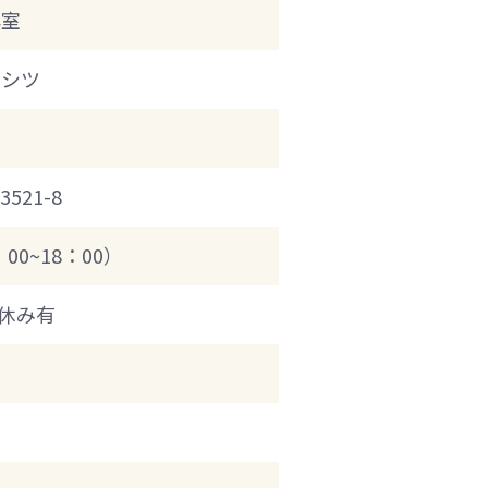
容室
ウシツ
21-8
：00~18：00）
休み有