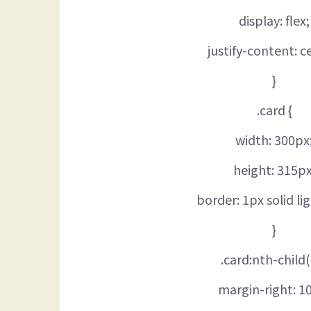
display: flex;
justify-content: c
}
.card {
width: 300px
height: 315px
border: 1px solid li
}
.card:nth-child(
margin-right: 1