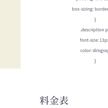
box-sizing: borde
}
.description p
font-size: 13p
color: dimgra
}
料金表