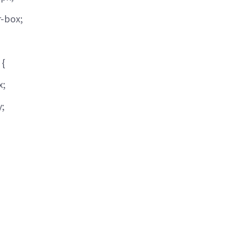
r-box;
 {
x;
y;