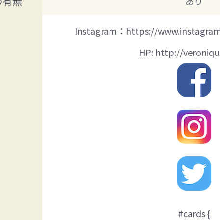
の有無
あり
Instagram：https://www.instagram
HP: http://veroniqu
#cards {