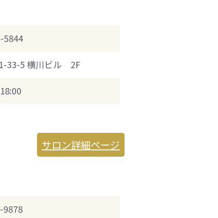
4-5844
33-5 横川ビル 2F
18:00
サロン詳細ページ
-9878