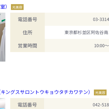
容室）
光美容
電話番号
03-331
住所
東京都杉並区阿佐谷南1-
営業時間
10:00～
（キングスサロントウキョウタチカワテン）
光美容
電話番号
042-518