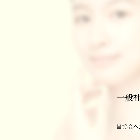
一般
当協会へ