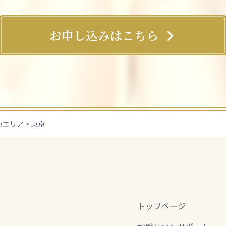
お申し込みはこちら

東エリア
>
東京
トップページ