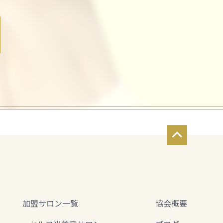

加盟サロン一覧
協会概要