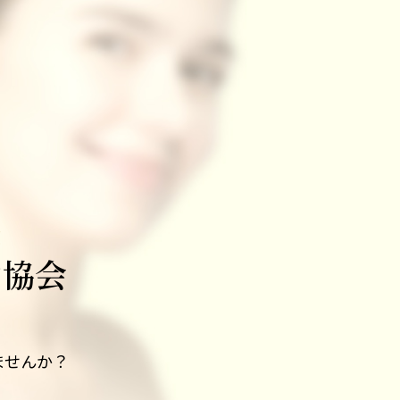
織
ン協会
ませんか？