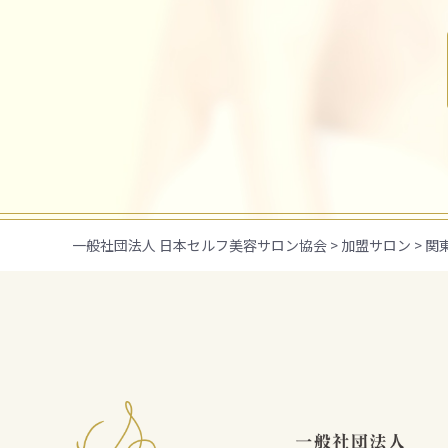
一般社団法人 日本セルフ美容サロン協会
>
加盟サロン
>
関