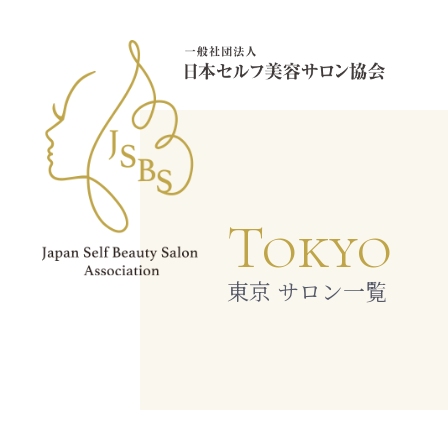
Tokyo
東京 サロン一覧